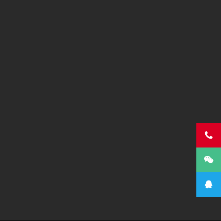


