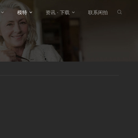
模特
资讯 · 下载
联系闲拍



