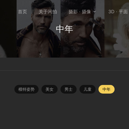
首页
关于闲拍
摄影 · 摄像
3D · 平面

中年
模特姿势
美女
男士
儿童
中年